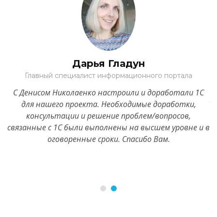
Дарья Гладун
м
Главный специалист информационного портала
и
С Денисом Николаенко настроили и доработали 1С
ми
р
для нашего проекта. Необходимые доработки,
консультации и решение проблем/вопросов,
связанные с 1С были выполнены на высшем уровне и в
оговоренные сроки. Спасибо Вам.
к