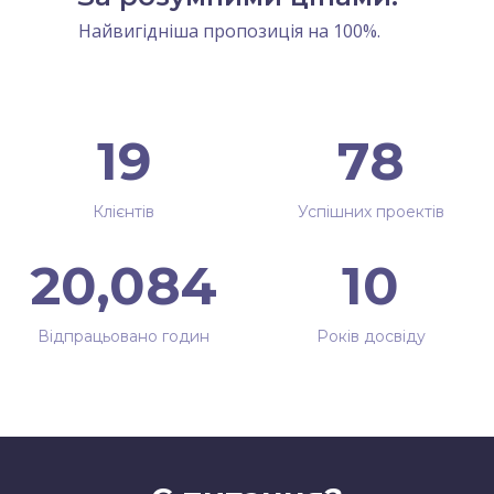
Найвигідніша пропозиція на 100%.
25
102
Клієнтів
Успішних проектів
26,220
13
Відпрацьовано годин
Років досвіду